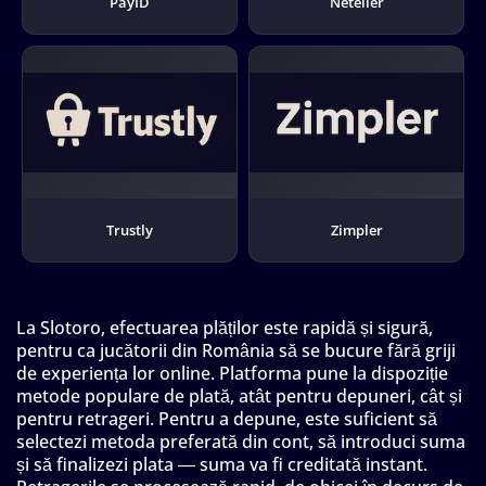
PayID
Neteller
Trustly
Zimpler
La Slotoro, efectuarea plăților este rapidă și sigură,
pentru ca jucătorii din România să se bucure fără griji
de experiența lor online. Platforma pune la dispoziție
metode populare de plată, atât pentru depuneri, cât și
pentru retrageri. Pentru a depune, este suficient să
selectezi metoda preferată din cont, să introduci suma
și să finalizezi plata — suma va fi creditată instant.