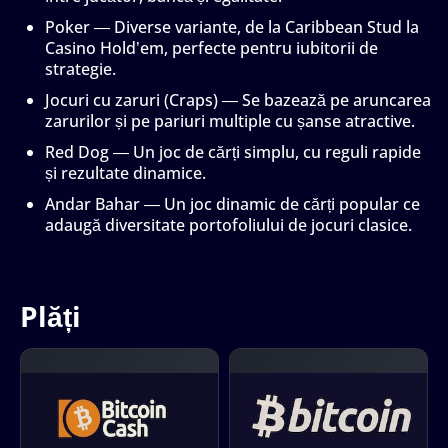
Poker — Diverse variante, de la Caribbean Stud la
Casino Hold’em, perfecte pentru iubitorii de
strategie.
Jocuri cu zaruri (Craps) — Se bazează pe aruncarea
zarurilor și pe pariuri multiple cu șanse atractive.
Red Dog — Un joc de cărți simplu, cu reguli rapide
și rezultate dinamice.
Andar Bahar — Un joc dinamic de cărți popular ce
adaugă diversitate portofoliului de jocuri clasice.
Plăți