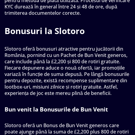
pentru metoda de plată utilizată. Procesul de verificare
KYC durează în general între 24 și 48 de ore, după
trimiterea documentelor corecte.
Bonusuri la Slotoro
Slotoro oferă bonusuri atractive pentru jucătorii din
România, pornind cu un Pachet de Bun Venit generos,
care include până la £2,200 și 800 de rotiri gratuite.
Fiecare depunere aduce o nouă ofertă, iar promoțiile
variază în funcție de suma depusă. Pe lângă bonusurile
pentru depozite, există recompense suplimentare din
lootbox-uri, misiuni zilnice și rotiri gratuite. Astfel,
experiența de joc este mereu plină de beneficii.
Bun venit la Bonusurile de Bun Venit
Slotoro oferă un Bonus de Bun Venit generos care
poate ajunge până la suma de £2,200 plus 800 de rotiri