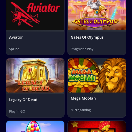
Aviator
Gates Of Olympus
Spribe
Pragmatic Play
Mega Moolah
Legacy Of Dead
Microgaming
Play 'n GO