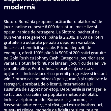
modernă
Slotoro România propune jucătorilor o platformă de
jocuri online cu peste 6.000 de sloturi, mese live și
opțiuni rapide de retragere. La Slotoro, pachetul de
bun venit este generos: până la 2.200£ și 800 de rotiri
gratuite, structurate pe patru depuneri variabile,
fiecare cu beneficii speciale. Primul depozit, de
exemplu, oferă 100% până la 500£ și 200 rotiri gratuite
pe Gold Rush cu Johnny Cash. Categoria jocurilor este
variată: sloturi fierbinți, noi lansări, jocuri cu dealer live
și multe altele. Pentru fiecare preferință există o
opțiune — inclusiv jocuri cu premii progresive și instant
win. Slotoro casino mizează pe siguranță și rapiditate la
retrageri, aprobată de o licență internațională și
susținută de suport non-stop. Depunerile și retragerile
se fac ușor, cu cele mai populare metode de plată,
inclusiv criptomonede. Bonusurile și promoțiile
frecvente aduc energie și câștiguri extra: lootbox-uri,
quest-uri zilnice, monede de fidelitate și multe alte