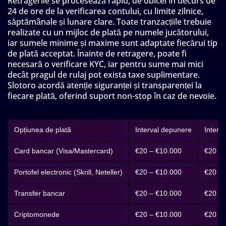
Retragerile se procesează rapid, de obicei în decurs de
24 de ore de la verificarea contului, cu limite zilnice,
săptămânale și lunare clare. Toate tranzacțiile trebuie
realizate cu un mijloc de plată pe numele jucătorului,
iar sumele minime și maxime sunt adaptate fiecărui tip
de plată acceptat. Înainte de retragere, poate fi
necesară o verificare KYC, iar pentru sume mai mici
decât pragul de rulaj pot exista taxe suplimentare.
Slotoro acordă atenție siguranței și transparenței la
fiecare plată, oferind suport non-stop în caz de nevoie.
Opțiunea de plată
Interval depunere
Interva
Card bancar (Visa/Mastercard)
€20 – €10.000
€20 – 
Portofel electronic (Skrill, Neteller)
€20 – €10.000
€20 – 
Transfer bancar
€20 – €10.000
€20 – 
Criptomonede
€20 – €10.000
€20 – 