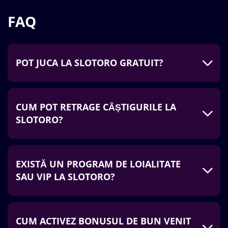
FAQ
POT JUCA LA SLOTORO GRATUIT?
CUM POT RETRAGE CÂȘTIGURILE LA
SLOTORO?
EXISTĂ UN PROGRAM DE LOIALITATE
SAU VIP LA SLOTORO?
CUM ACTIVEZ BONUSUL DE BUN VENIT