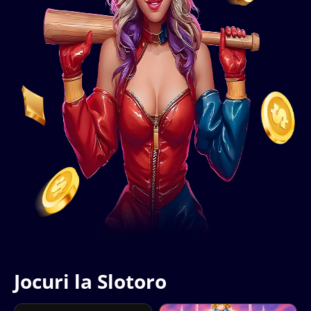
Jocuri la Slotoro