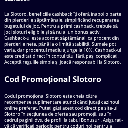
La Slotoro, beneficiile cashback îți oferă înapoi o parte
din pierderile săptămânale, simplificând recuperarea
bugetului de joc. Pentru a primi cashback, trebuie să
joci sloturi eligibile și să nu ai un bonus activ.
Cashback-ul este acordat săptămânal, ca procent din
pierderile nete, până la o limită stabilită. Sumele pot
varia, dar procentul mediu ajunge la 10%. Cashback-ul
este creditat direct în contul tău, fără pași complicați.
Acceptă regulile simple și joacă responsabil la Slotoro.
Cod Promoțional Slotoro
Codul promoțional Slotoro este cheia către
recompense suplimentare atunci când jucați cazinoul
online preferat. Puteți găsi acest cod direct pe site-ul
Slotoro în secțiunea de oferte sau promoții, sau în
cadrul paginii dvs. de profil la tabul Bonusuri. Asigurați-
vă că verificați periodic pentru coduri noi pentru a