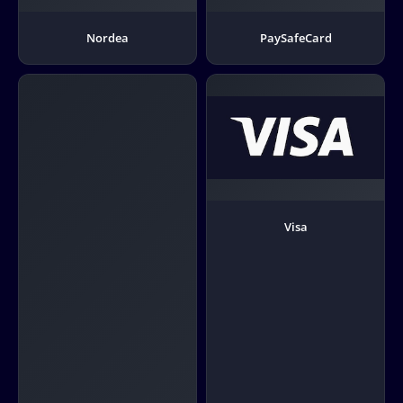
Nordea
PaySafeCard
Visa