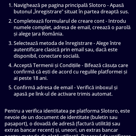
Navighează pe pagina principală Slotoro - Apasă
butonul „Înregistrare” situat în partea dreaptă sus.
Completează formularul de creare cont - Introdu
numele complet, adresa de email, creează o parolă
și alege țara România.
Selectează metoda de înregistrare - Alege între
autentificare clasică prin email sau, dacă este
disponibil, conectare socială.
Acceptă Termenii și Condițiile - Bifează căsuța care
confirmă că ești de acord cu regulile platformei și
ai peste 18 ani.
Confirmă adresa de email - Verifică inboxul și
apasă pe link-ul de activare trimis automat.
Pentru a verifica identitatea pe platforma Slotoro, este
nevoie de un document de identitate (buletin sau
pașaport), o dovadă de adresă (factură utilități sau
extras bancar recent) și, uneori, un extras bancar