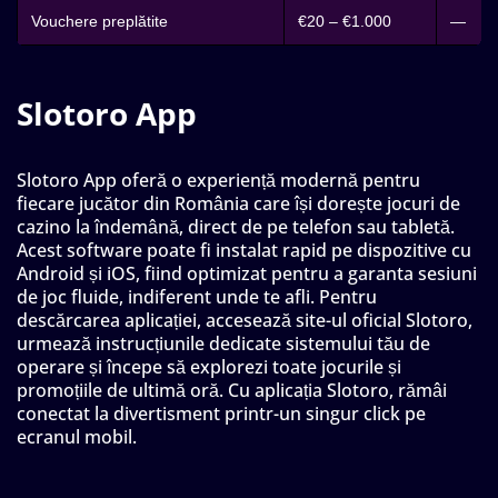
Vouchere preplătite
€20 – €1.000
—
Slotoro App
Slotoro App oferă o experiență modernă pentru
fiecare jucător din România care își dorește jocuri de
cazino la îndemână, direct de pe telefon sau tabletă.
Acest software poate fi instalat rapid pe dispozitive cu
Android și iOS, fiind optimizat pentru a garanta sesiuni
de joc fluide, indiferent unde te afli. Pentru
descărcarea aplicației, accesează site-ul oficial Slotoro,
urmează instrucțiunile dedicate sistemului tău de
operare și începe să explorezi toate jocurile și
promoțiile de ultimă oră. Cu aplicația Slotoro, rămâi
conectat la divertisment printr-un singur click pe
ecranul mobil.